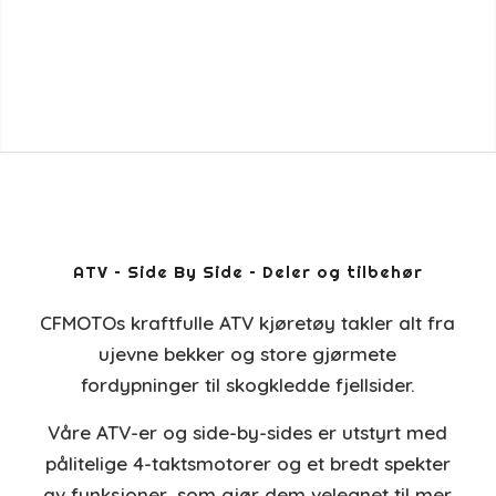
ATV – Side By Side – Deler og tilbehør
CFMOTOs kraftfulle ATV kjøretøy takler alt fra
ujevne bekker og store gjørmete
fordypninger til skogkledde fjellsider.
Våre ATV-er og side-by-sides er utstyrt med
pålitelige 4-taktsmotorer og et bredt spekter
av funksjoner, som gjør dem velegnet til mer