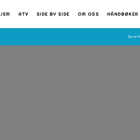
HJEM
ATV
SIDE BY SIDE
OM OSS
HÅNDBØKER
Du er 