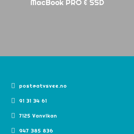
MacBook PRO & SSD
post@atvsvee.no
91 31 34 61
7125 Vanvikan
947 385 836