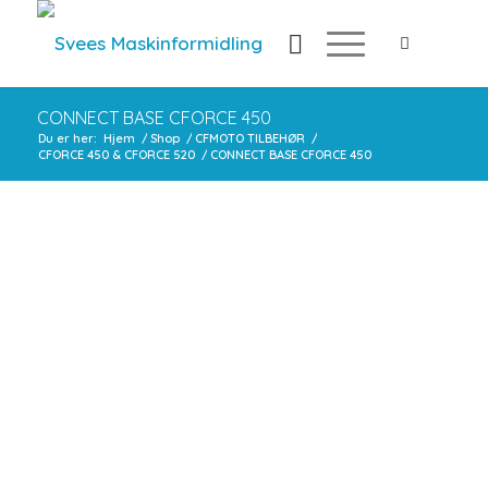
CONNECT BASE CFORCE 450
Du er her:
Hjem
/
Shop
/
CFMOTO TILBEHØR
/
CFORCE 450 & CFORCE 520
/
CONNECT BASE CFORCE 450