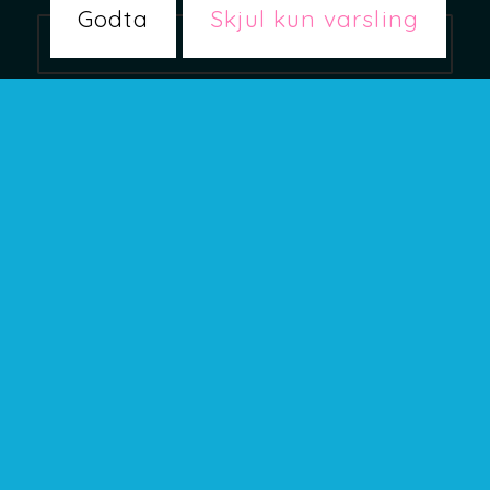
Godta
Skjul kun varsling