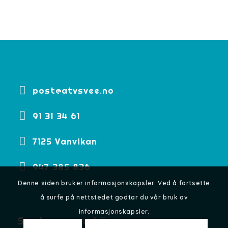
post@atvsvee.no
91 31 34 61
7125 Vanvikan
947 385 836
Denne siden bruker informasjonskapsler. Ved å fortsette
å surfe på nettstedet godtar du vår bruk av
informasjonskapsler.
Send oss en melding