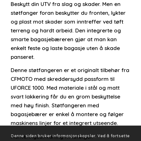
Beskytt din UTV fra slag og skader. Men en
støtfanger foran beskytter du fronten, lykter
og plast mot skader som inntreffer ved tøft
terreng og hardt arbeid. Den integrerte og
smarte bagasjebæreren gjør at man kan
enkelt feste og laste bagasje uten å skade
panseret.
Denne støtfangeren er et originalt tilbehør fra
CFMOTO med skreddersydd passform til
UFORCE 1000. Med materiale i stål og matt
svart lakkering får du en grom beskyttelse
med høy finish. Støtfangeren med
bagasjebærer er enkel å montere og følger
maskinens linjer for et integrert utseende.
Monteringsanvisning medfølger.
Denne siden bruker informasjonskapsler. Ved å fortsette