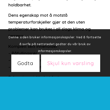
holdbarhet.
Dens egenskap mot å motstå
temperaturforskjeller gjør at den uten
problemer kan brukes i all slags klima og
terreng.
Denne siden bruker informasjonskapsler. Ved å fortsette
å surfe på nettstedet godtar du vår bruk av
Komplett sett inneholder:
informasjonskapsler.
– Påfyllingsrør
– Låsering til hurtigfeste
Godta
Skjul kun varsling
– Monteringsplate.
Selges i par inkludert feste
Specifikasjoner:
Vekt: 1,2 kg
Dimmensjoner: 400 x 345 x 205 mm
Volum: 5,8L