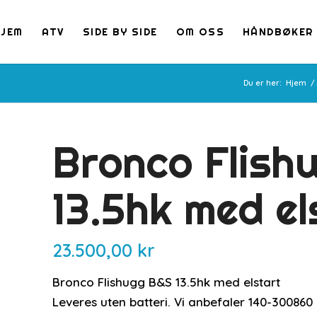
HJEM
ATV
SIDE BY SIDE
OM OSS
HÅNDBØKER
Du er her:
Hjem
/
Bronco Flish
13.5hk med el
23.500,00
kr
Bronco Flishugg B&S 13.5hk med elstart
Leveres uten batteri. Vi anbefaler 140-300860 