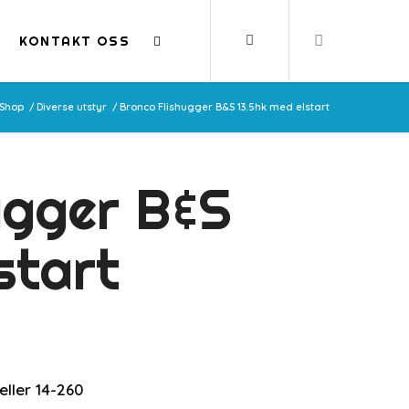
KONTAKT OSS
Shop
/
Diverse utstyr
/
Bronco Flishugger B&S 13.5hk med elstart
ugger B&S
start
eller 14-260