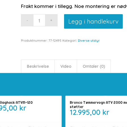
Frakt kommer i tillegg. Noe montering er nød
Legg i handlekurv
Produktnummer:
77-12495
Kategori:
Diverse utstyr
Beskrivelse
Video
Omtaler (0)
Slaghack ATVM-120
Bronco Tømmervogn ATV 2000 m
495,00
kr
støtter
12.995,00
kr