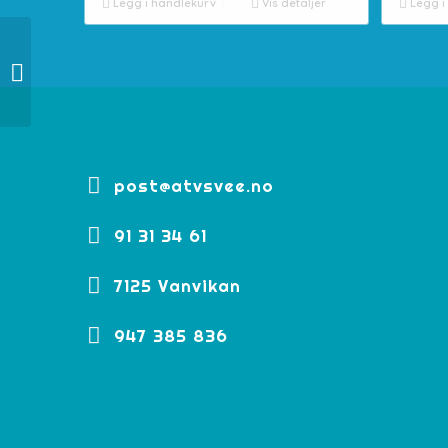
Legg i handlekurv
Vis detaljer
Legg i
DØRER UFORCE 1000
post@atvsvee.no
91 31 34 61
7125 Vanvikan
947 385 836