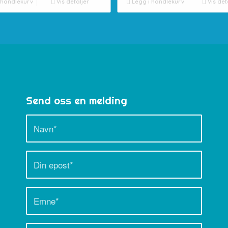
 handlekurv
Vis detaljer
Legg i handlekurv
Vis det
Send oss en melding